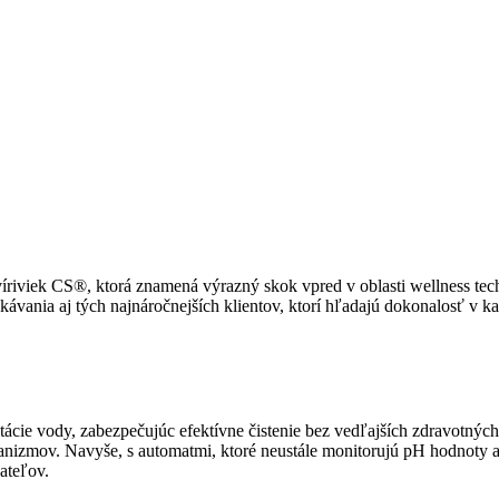
íriviek CS®, ktorá znamená výrazný skok vpred v oblasti wellness tec
vania aj tých najnáročnejších klientov, ktorí hľadajú dokonalosť v ka
nitácie vody, zabezpečujúc efektívne čistenie bez vedľajších zdravotn
ganizmov. Navyše, s automatmi, ktoré neustále monitorujú pH hodnoty 
ateľov.