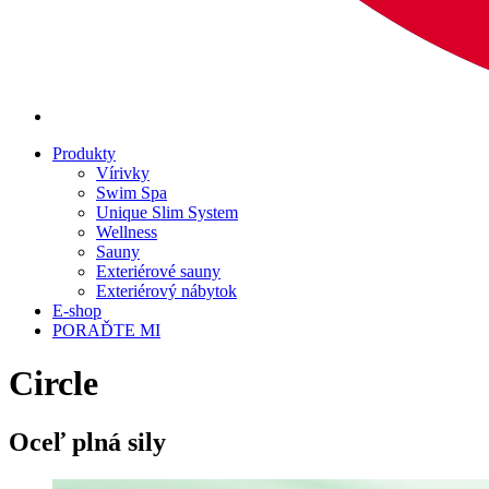
Produkty
Vírivky
Swim Spa
Unique Slim System
Wellness
Sauny
Exteriérové sauny
Exteriérový nábytok
E-shop
PORAĎTE MI
Circle
Oceľ plná sily