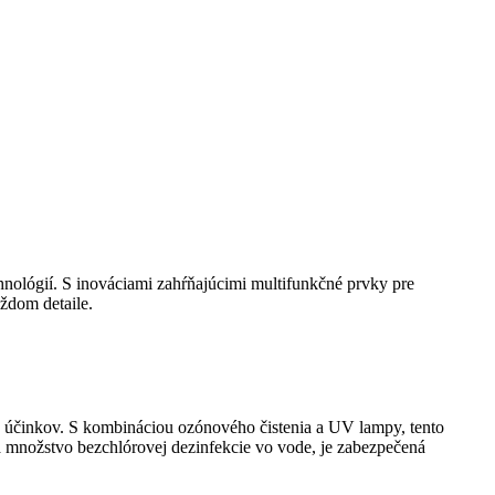
hnológií. S inováciami zahŕňajúcimi multifunkčné prvky pre
ždom detaile.
ých účinkov. S kombináciou ozónového čistenia a UV lampy, tento
a množstvo bezchlórovej dezinfekcie vo vode, je zabezpečená