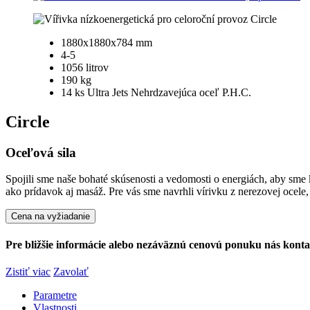
1880x1880x784 mm
4-5
1056 litrov
190 kg
14 ks Ultra Jets Nehrdzavejúca oceľ P.H.C.
Circle
Oceľová sila
Spojili sme naše bohaté skúsenosti a vedomosti o energiách, aby sme 
ako prídavok aj masáž. Pre vás sme navrhli vírivku z nerezovej ocele, 
Cena na vyžiadanie
Pre bližšie informácie alebo nezáväznú cenovú ponuku nás konta
Zistiť viac
Zavolať
Parametre
Vlastnosti