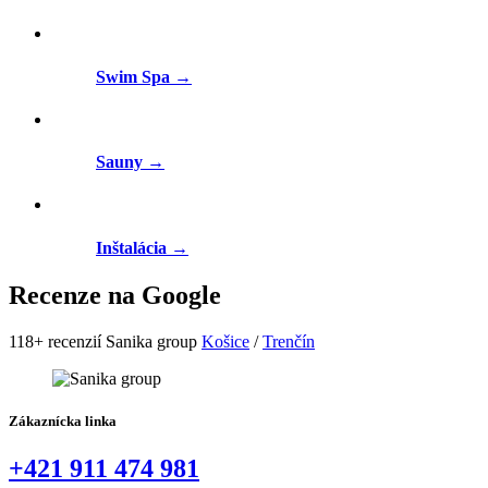
Swim Spa
→
Sauny
→
Inštalácia
→
Recenze
na Google
118+ recenzií Sanika group
Košice
/
Trenčín
Zákaznícka linka
+421 911 474 981