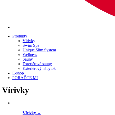
Produkty
Vírivky
Swim Spa
Unique Slim System
Wellness
Sauny
Exteriérové sauny
Exteriérový nábytok
E-shop
PORAĎTE MI
Vírivky
Vírivky
→