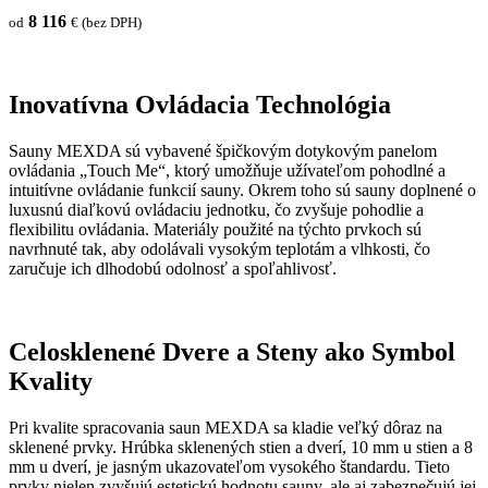
8 116
od
€
(bez DPH)
Inovatívna Ovládacia Technológia
Sauny MEXDA sú vybavené špičkovým dotykovým panelom
ovládania „Touch Me“, ktorý umožňuje užívateľom pohodlné a
intuitívne ovládanie funkcií sauny. Okrem toho sú sauny doplnené o
luxusnú diaľkovú ovládaciu jednotku, čo zvyšuje pohodlie a
flexibilitu ovládania. Materiály použité na týchto prvkoch sú
navrhnuté tak, aby odolávali vysokým teplotám a vlhkosti, čo
zaručuje ich dlhodobú odolnosť a spoľahlivosť.
Celosklenené Dvere a Steny ako Symbol
Kvality
Pri kvalite spracovania saun MEXDA sa kladie veľký dôraz na
sklenené prvky. Hrúbka sklenených stien a dverí, 10 mm u stien a 8
mm u dverí, je jasným ukazovateľom vysokého štandardu. Tieto
prvky nielen zvyšujú estetickú hodnotu sauny, ale aj zabezpečujú jej