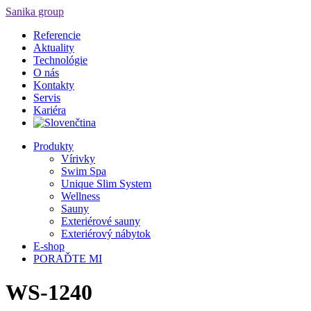
Sanika group
Referencie
Aktuality
Technológie
O nás
Kontakty
Servis
Kariéra
Produkty
Vírivky
Swim Spa
Unique Slim System
Wellness
Sauny
Exteriérové sauny
Exteriérový nábytok
E-shop
PORAĎTE MI
WS-1240