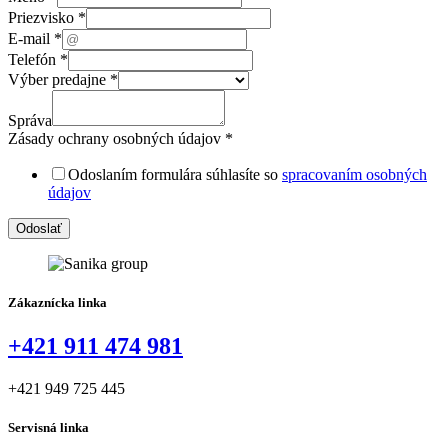
Priezvisko
*
E-mail
*
Telefón
*
Výber predajne
*
Správa
Zásady ochrany osobných údajov
*
Odoslaním formulára súhlasíte so
spracovaním osobných
údajov
(medium)
Odoslať
(source)
ochrany
Zákaznícka linka
+421 911 474 981
+421 949 725 445
Servisná linka