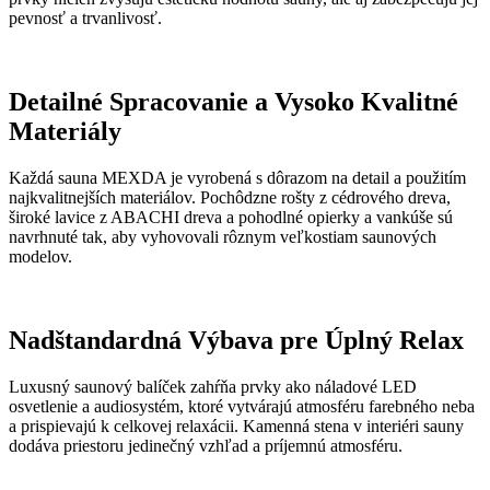
pevnosť a trvanlivosť.
Detailné Spracovanie a Vysoko Kvalitné
Materiály
Každá sauna MEXDA je vyrobená s dôrazom na detail a použitím
najkvalitnejších materiálov. Pochôdzne rošty z cédrového dreva,
široké lavice z ABACHI dreva a pohodlné opierky a vankúše sú
navrhnuté tak, aby vyhovovali rôznym veľkostiam saunových
modelov.
Nadštandardná Výbava pre Úplný Relax
Luxusný saunový balíček zahŕňa prvky ako náladové LED
osvetlenie a audiosystém, ktoré vytvárajú atmosféru farebného neba
a prispievajú k celkovej relaxácii. Kamenná stena v interiéri sauny
dodáva priestoru jedinečný vzhľad a príjemnú atmosféru.