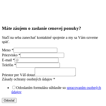
Máte záujem o zaslanie cenovej ponuky?
Stačí na seba zanechať kontaktné spojenie a my sa Vám ozveme
späť.
Meno
*
Priezvisko
*
E-mail
*
Telefón
*
Priestor pre Váš dotaz
Zásady ochrany osobných údajov
*
Odoslaním formulára súhlasíte so
spracovaním osobných
údajov
Model
Odoslať
Váš