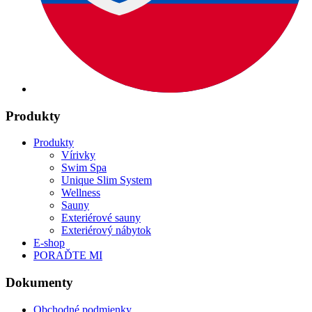
Produkty
Produkty
Vírivky
Swim Spa
Unique Slim System
Wellness
Sauny
Exteriérové sauny
Exteriérový nábytok
E-shop
PORAĎTE MI
Dokumenty
Obchodné podmienky