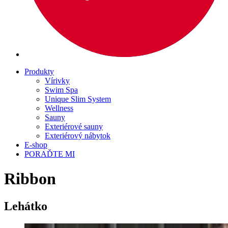
Produkty
Vírivky
Swim Spa
Unique Slim System
Wellness
Sauny
Exteriérové sauny
Exteriérový nábytok
E-shop
PORAĎTE MI
Ribbon
Lehátko