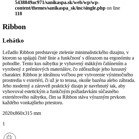
5438849ac971/sanikaspa.sk/web/wp/wp-
content/themes/sanikaspa_sk/inc/single.php
on line
118
Ribbon
Lehátko
Ležadlo Ribbon predstavuje ztelenie minimalistického dizajnu, v
ktorom sa spájajú čisté línie a funkčnosť s dôrazom na ergonómiu a
pohodlie. Tento kus nábytku je vybavený mäkkým čalúnením a
vyrobený z prémiových materiálov, čo zdôrazňuje jeho luxusný
charakter. Ribbon je ideálnou voľbou pre vytvorenie výnimočného
prostredia v exteriéri, či už je to terasa, okolie bazéna alebo záhrada.
Jeho moderný a zároveň praktický dizajn je navrhnutý tak, aby
vyhovoval estetickým a funkčným požiadavkám súčasného
exteriérového nábytku, čím sa Ribbon stáva výrazným prvkom
každého vonkajšieho priestoru.
2020x860x315 mm
1