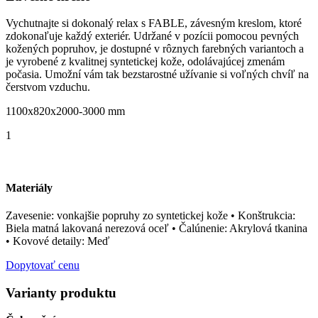
Vychutnajte si dokonalý relax s FABLE, závesným kreslom, ktoré
zdokonaľuje každý exteriér. Udržané v pozícii pomocou pevných
kožených popruhov, je dostupné v rôznych farebných variantoch a
je vyrobené z kvalitnej syntetickej kože, odolávajúcej zmenám
počasia. Umožní vám tak bezstarostné užívanie si voľných chvíľ na
čerstvom vzduchu.
1100x820x2000-3000 mm
1
Materiály
Zavesenie: vonkajšie popruhy zo syntetickej kože • Konštrukcia:
Biela matná lakovaná nerezová oceľ • Čalúnenie: Akrylová tkanina
• Kovové detaily: Meď
Dopytovať cenu
Varianty produktu