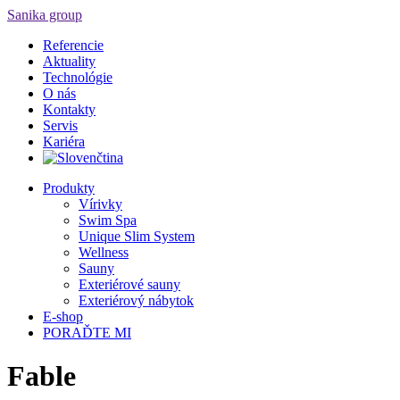
Sanika group
Referencie
Aktuality
Technológie
O nás
Kontakty
Servis
Kariéra
Produkty
Vírivky
Swim Spa
Unique Slim System
Wellness
Sauny
Exteriérové sauny
Exteriérový nábytok
E-shop
PORAĎTE MI
Fable