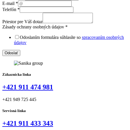
Model
E-mail
*
(content)
Telefón
*
Priestor pre Váš dotaz
Zásady ochrany osobných údajov
*
Odoslaním formulára súhlasíte so
spracovaním osobných
údajov
Odoslať
Zákaznícka linka
+421 911 474 981
+421 949 725 445
Servisná linka
+421 911 433 343