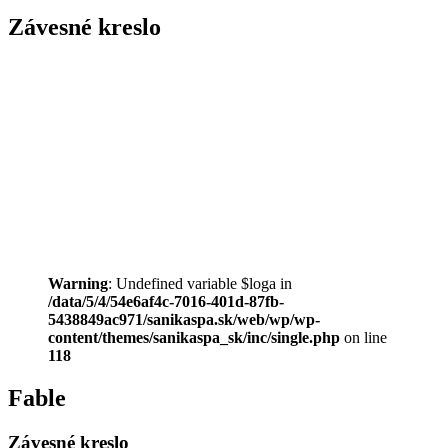
Závesné kreslo
Warning
: Undefined variable $loga in
/data/5/4/54e6af4c-7016-401d-87fb-
5438849ac971/sanikaspa.sk/web/wp/wp-
content/themes/sanikaspa_sk/inc/single.php
on line
118
Fable
Závesné kreslo