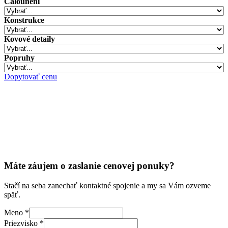
Čalounění
Konstrukce
Kovové detaily
Popruhy
Dopytovať cenu
Máte záujem o zaslanie cenovej ponuky?
Stačí na seba zanechať kontaktné spojenie a my sa Vám ozveme
späť.
Meno
*
Meno
Priezvisko
*